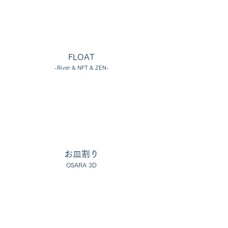
FLOAT
-River & NFT & ZEN-
お皿割り
O
SARA 3D