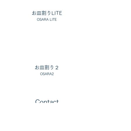
お皿割り
LITE
O
SARA LITE
お皿割り２
O
SARA2
Contact
Please enter your name