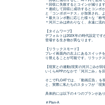
＊回収に失敗するとコインが減りま
＊連続して回収に成功するとコンボ
と「コンボボーナス」が加算され、
＊最大コンボ数に応じた様々な「称
＊河川ごみは終わりなく、永遠に流
【タイムワープ】
デフォルトは202X年の時代設定で
登場する生き物が異なります。
【リラックスモード】
プレイ画面内の左上にあるスイッチ
り替えることが可能です。リラック
【現実との連動(現実の河川ごみが回
いくらAPPのなかで「河川ごみ」を
そこでFLOATでは、「動画広告」
と、実際に私たちのスタッフが「現
具体的には以下の４つのプランがあ
＃Plan-A