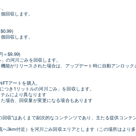
ト。
２個回収します。
.99)
４個回収します。
$9.99)
ル」の河川ごみを回収します。
た機能がリリースされた場合は、アップデート時に自動アンロック
で特製のNFTアートを購入。
ethにつき1リットルの河川ごみ」を回収します。
イテムにより異なります
した場合、回収量が変更になる場合もあります
”河川ごみの回収”はあくまで副次的なコンテンツであり、主たる提供コ
流へ3km付近）を河川ごみ回収エリアとします（この場所はより