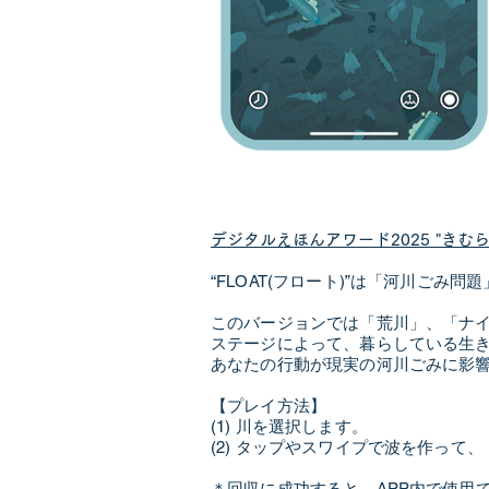
デジタルえほんアワード2025 "きむ
“FLOAT(フロート)”は「河川ごみ
このバージョンでは「荒川」、「ナ
ステージによって、暮らしている生き物
あなたの行動が現実の河川ごみに影
【プレイ方法】
(1) 川を選択します。
(2) タップやスワイプで波を作っ
＊回収に成功すると、APP内で使用