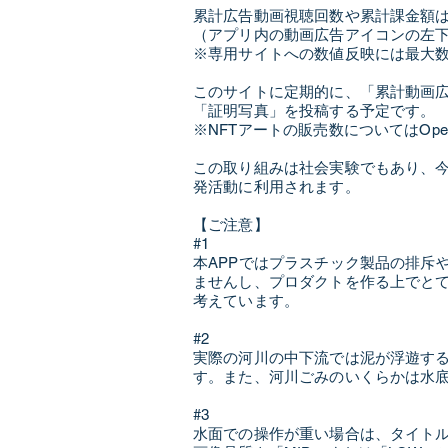
累計広告動画視聴回数や累計課金額
（アプリ内の動画広告アイコンの左下に
※専用サイトへの数値反映には最大
このサイトに定期的に、「累計動画
「証明写真」を投稿する予定です。
※NFTアートの販売数についてはOp
この取り組みは社会実験でもあり、今
発活動に利用されます。
【ご注意】
#1
本APPではプラスチック製品の排斥
ませんし、プロダクトを作る上でと
考えています。
#2
実際の河川の中下流では泥が浮遊す
す。また、河川ごみのいくらかは水
#3
水面での操作が重い場合は、タイト