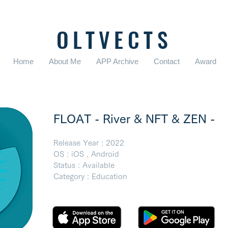
OLTVECTS
Home
About Me
APP Archive
Contact
Award
FLOAT - River & NFT & ZEN -
Release Year : 2022
OS : iOS , Android
Status : Available
Category : Education