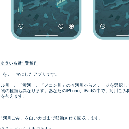
らゆういち賞" 受賞作
問題」をテーマにしたアプリです。
イル川」、「黄河」、「メコン川」の４河川からステージを選択し
の種類も異なります。あなたのiPhone、iPadの中で、河川ご
響を与えます。
て、「河川ごみ」を白いカゴまで移動させて回収します。
できるコインを入手できます。