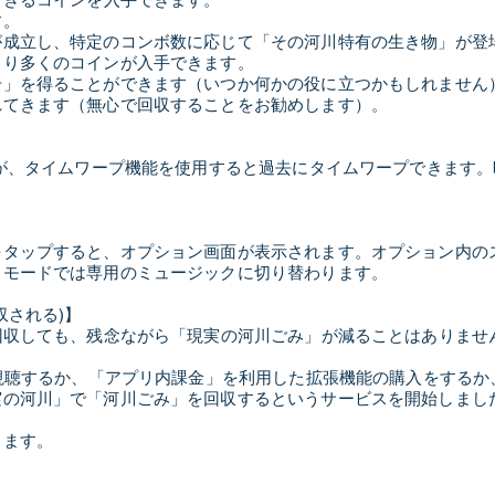
す。
が成立し、特定のコンボ数に応じて「その河川特有の生き物」が登
より多くのコインが入手できます。
号」を得ることができます（いつか何かの役に立つかもしれません
れてきます（無心で回収することをお勧めします）。
すが、タイムワープ機能を使用すると過去にタイムワープできます
をタップすると、オプション画面が表示されます。オプション内の
スモードでは専用のミュージックに切り替わります。
収される)】
回収しても、残念ながら「現実の河川ごみ」が減ることはありませ
を視聴するか、「アプリ内課金」を利用した拡張機能の購入をするか
実の河川」で「河川ごみ」を回収するというサービスを開始しまし
ります。