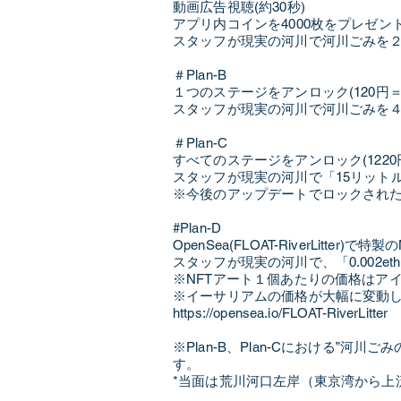
動画広告視聴(約30秒)
アプリ内コインを4000枚をプレゼン
スタッフが現実の河川で河川ごみを
＃Plan-B
１つのステージをアンロック(120円＝$0
スタッフが現実の河川で河川ごみを
＃Plan-C
すべてのステージをアンロック(1220円＝
スタッフが現実の河川で「15リット
※今後のアップデートでロックされ
#Plan-D
OpenSea(FLOAT-RiverLitter)
スタッフが現実の河川で、「0.002
※NFTアート１個あたりの価格はア
※イーサリアムの価格が大幅に変動
https://opensea.io/FLOAT-RiverLitter
※Plan-B、Plan-Cにおける
す。
*当面は荒川河口左岸（東京湾から上